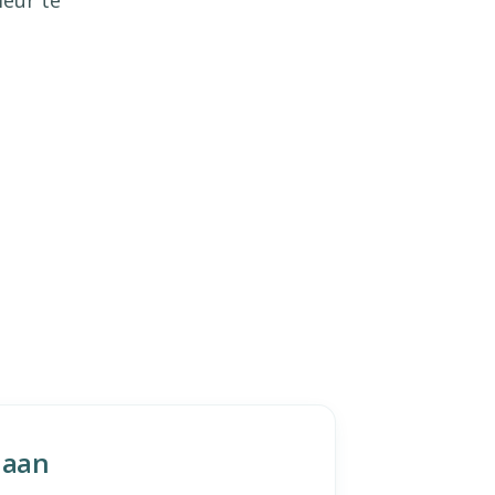
leur te
s aan