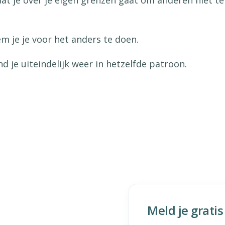
dat je over je eigen grenzen gaat om anderen niet te
em je je voor het anders te doen.
d je uiteindelijk weer in hetzelfde patroon.
Meld je grati