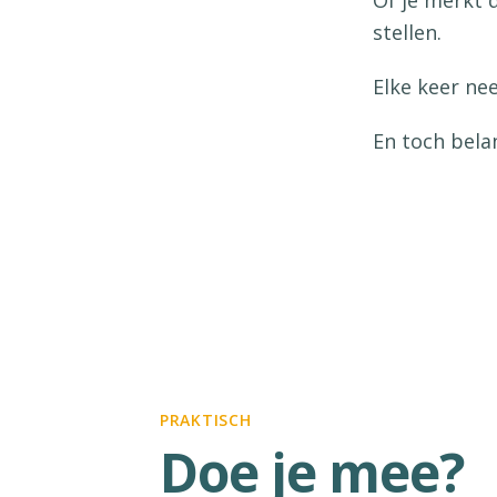
Of je merkt 
stellen.
Elke keer ne
En toch belan
PRAKTISCH
Doe je mee?