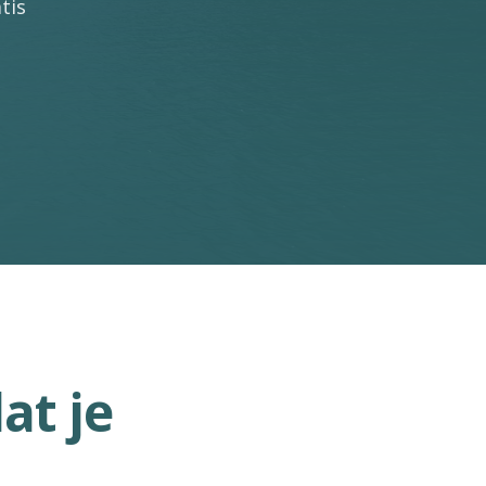
tis
at je