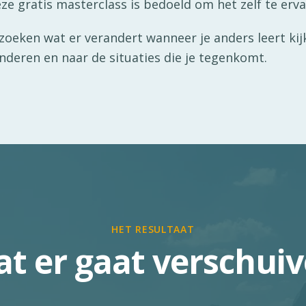
ze gratis masterclass is bedoeld om het zelf te erva
oeken wat er verandert wanneer je anders leert kij
anderen en naar de situaties die je tegenkomt.
HET RESULTAAT
t er gaat verschui