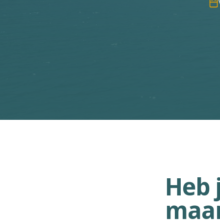
Heb 
maar