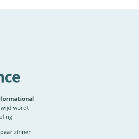
nce
formational
dwijd wordt
ling.
 paar zinnen