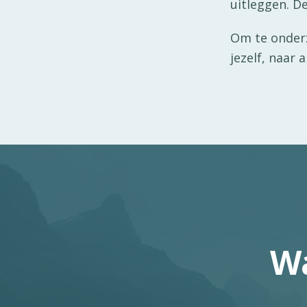
uitleggen. De
Om te onderz
jezelf, naar 
Wa