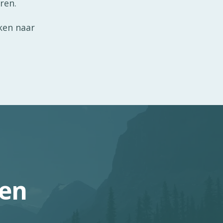
ren.
ken naar
ven